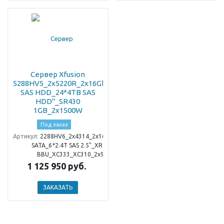
Сервер Xfusion
5288HV5_2x5220R_2x16Gb_8x600Gb
SAS HDD_24*4TB SAS
HDD"_SR430
1GB_2x1500W
Под заказ
Артикул:
2288HV6_2x4314_2x16Gb_3x960Gb
SATA_6*2.4T SAS 2.5"_XR450-2G
BBU_XC333_XC310_2x900W
1 125 950 руб.
ЗАКАЗАТЬ