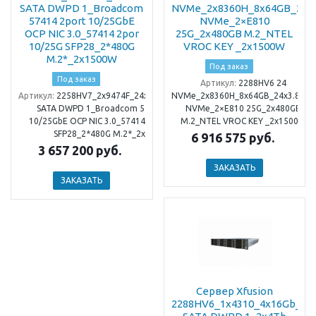
SATA DWPD 1_Broadcom
NVMe_2x8360H_8x64GB_24x3
57414 2port 10/25GbE
NVMe_2×E810
OCP NIC 3.0_57414 2por
25G_2x480GB M.2_NTEL
10/25G SFP28_2*480G
VROC KEY _2x1500W
M.2*_2x1500W
Под заказ
Под заказ
Артикул:
2288HV6 24
Артикул:
2258HV7_2x9474F_24x64Gb_1x480Gb
NVMe_2x8360H_8x64GB_24x3.84TB
SATA DWPD 1_Broadcom 57414 2port
NVMe_2×E810 25G_2x480GB
10/25GbE OCP NIC 3.0_57414 2por 10/25G
M.2_NTEL VROC KEY _2x1500W
SFP28_2*480G M.2*_2x1500W
6 916 575 руб.
3 657 200 руб.
ЗАКАЗАТЬ
ЗАКАЗАТЬ
Сервер Xfusion
2288HV6_1x4310_4x16Gb_2x