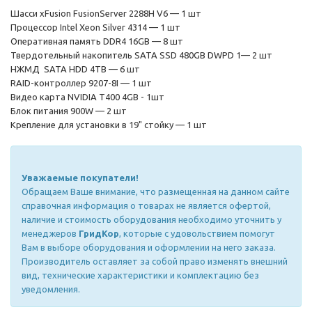
Шасси xFusion FusionServer 2288H V6 — 1 шт
Процессор Intel Xeon Silver 4314 — 1 шт
Оперативная память DDR4 16GB — 8 шт
Твердотельный накопитель SATA SSD 480GB DWPD 1— 2 шт
НЖМД SATA HDD 4TB — 6 шт
RAID-контроллер 9207-8I — 1 шт
Видео карта NVIDIA T400 4GB - 1шт
Блок питания 900W — 2 шт
Крепление для установки в 19" стойку — 1 шт
Уважаемые покупатели!
Обращаем Ваше внимание, что размещенная на данном сайте
справочная информация о товарах не является офертой,
наличие и стоимость оборудования необходимо уточнить у
менеджеров
ГридКор
, которые с удовольствием помогут
Вам в выборе оборудования и оформлении на него заказа.
Производитель оставляет за собой право изменять внешний
вид, технические характеристики и комплектацию без
уведомления.