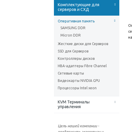
Комплектующие для
серверов и СХД
Оперативная память
О
SAMSUNG DDR
с
Micron DDR
н
Жесткие диски для Серверов
SSD для Серверов
Контроллеры дисков
HBA-адаптеры Fibre Channel
Сетевые карты
Видеокарты NVIDIA GPU
Процессоры Intel xeon
KVM Терминалы
управления
Цель нашей компании -
предложить экпертизу и