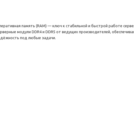
перативная память (RAM) — ключ к стабильной и быстрой работе серве
ерверные модули DDR4 и DDR5 от ведущих производителей, обеспечива
адёжность под любые задачи.