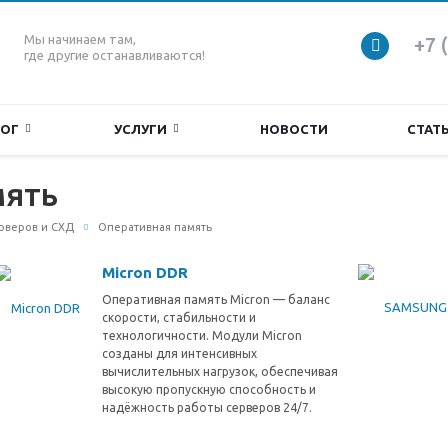
Мы начинаем там,
+7 
где другие останавливаются!
ЛОГ
УСЛУГИ
НОВОСТИ
СТАТ
мять
рверов и СХД
Оперативная память
Micron DDR
Оперативная память Micron — баланс
скорости, стабильности и
технологичности. Модули Micron
созданы для интенсивных
вычислительных нагрузок, обеспечивая
высокую пропускную способность и
надёжность работы серверов 24/7.