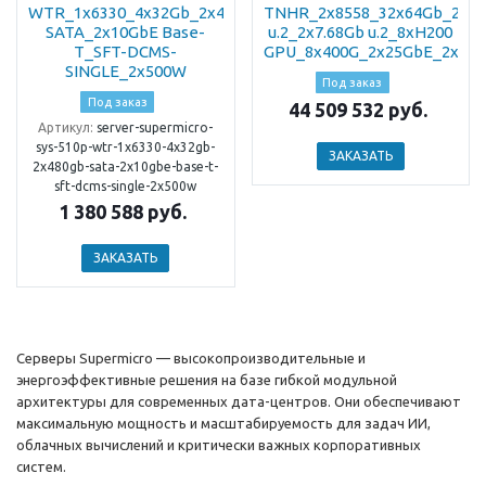
WTR_1x6330_4x32Gb_2x480Gb
TNHR_2x8558_32x64Gb_2x9
SATA_2x10GbE Base-
u.2_2x7.68Gb u.2_8xH200
T_SFT-DCMS-
GPU_8x400G_2x25GbE_2x10
SINGLE_2x500W
Под заказ
Под заказ
44 509 532 руб.
Артикул:
server-supermicro-
sys-510p-wtr-1x6330-4x32gb-
ЗАКАЗАТЬ
2x480gb-sata-2x10gbe-base-t-
sft-dcms-single-2x500w
1 380 588 руб.
ЗАКАЗАТЬ
Серверы Supermicro — высокопроизводительные и
энергоэффективные решения на базе гибкой модульной
архитектуры для современных дата-центров. Они обеспечивают
максимальную мощность и масштабируемость для задач ИИ,
облачных вычислений и критически важных корпоративных
систем.