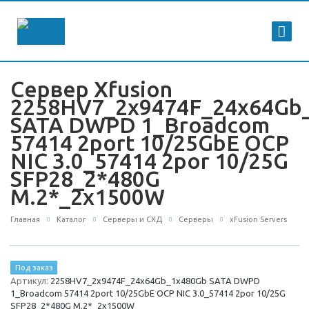
Сервер Xfusion
2258HV7_2x9474F_24x64Gb
SATA DWPD 1_Broadcom
57414 2port 10/25GbE OCP
NIC 3.0_57414 2por 10/25G
SFP28_2*480G
M.2*_2x1500W
Главная
Каталог
Серверы и СХД
Серверы
xFusion Servers
Под заказ
Артикул:
2258HV7_2x9474F_24x64Gb_1x480Gb SATA DWPD
1_Broadcom 57414 2port 10/25GbE OCP NIC 3.0_57414 2por 10/25G
SFP28_2*480G M.2*_2x1500W