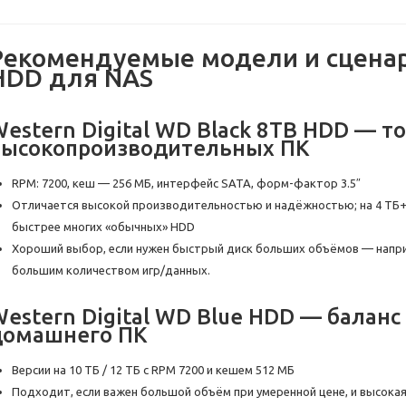
Рекомендуемые модели и сценар
HDD для NAS
estern Digital WD Black 8TB HDD — т
высокопроизводительных ПК
RPM: 7200, кеш — 256 МБ, интерфейс SATA, форм-фактор 3.5″
Отличается высокой производительностью и надёжностью; на 4 ТБ+
быстрее многих «обычных» HDD
Хороший выбор, если нужен быстрый диск больших объёмов — наприм
большим количеством игр/данных.
estern Digital WD Blue HDD — баланс
домашнего ПК
Версии на 10 ТБ / 12 ТБ с RPM 7200 и кешем 512 МБ
Подходит, если важен большой объём при умеренной цене, и высокая