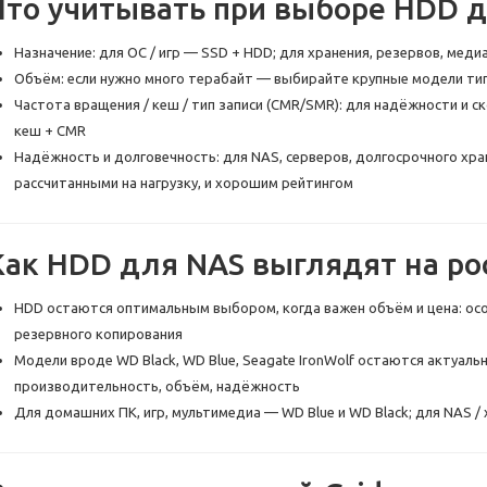
Что учитывать при выборе HDD 
Назначение: для ОС / игр — SSD + HDD; для хранения, резервов, мед
Объём: если нужно много терабайт — выбирайте крупные модели типа 
Частота вращения / кеш / тип записи (CMR/SMR): для надёжности и 
кеш + CMR
Надёжность и долговечность: для NAS, серверов, долгосрочного хра
рассчитанными на нагрузку, и хорошим рейтингом
Как HDD для NAS выглядят на ро
HDD остаются оптимальным выбором, когда важен объём и цена: осо
резервного копирования
Модели вроде WD Black, WD Blue, Seagate IronWolf остаются актуаль
производительность, объём, надёжность
Для домашних ПК, игр, мультимедиа — WD Blue и WD Black; для NAS /