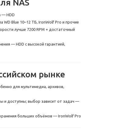
для NAS
иа — HDD
WD Blue 10–12 ТБ, IronWolf Pro и прочие
скорости лучше 7200 RPM + достаточный
нения — HDD с высокой гарантией,
ссийском рынке
бенно для мультимедиа, архивов,
ны и доступны; выбор зависит от задач —
 хранения больших объёмов — IronWolf Pro