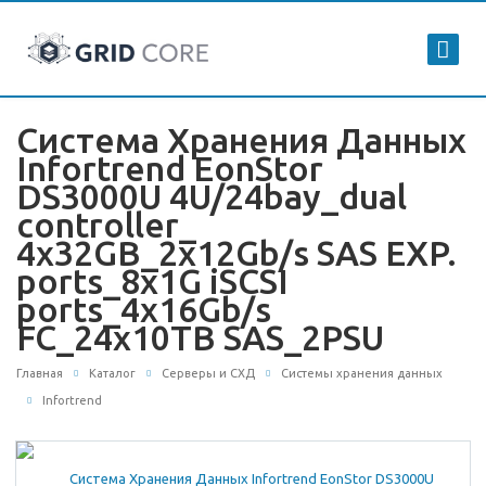
Система Хранения Данных
Infortrend EonStor
DS3000U 4U/24bay_dual
controller_
4x32GB_2x12Gb/s SAS EXP.
ports_8x1G iSCSI
ports_4x16Gb/s
FC_24x10TB SAS_2PSU
Главная
Каталог
Серверы и СХД
Системы хранения данных
Infortrend