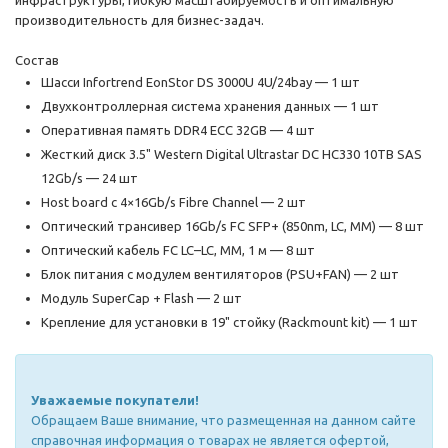
инфраструктуры, гибкую масштабируемость и оптимальную
производительность для бизнес-задач.
Состав
Шасси Infortrend EonStor DS 3000U 4U/24bay — 1 шт
Двухконтроллерная система хранения данных — 1 шт
Оперативная память DDR4 ECC 32GB — 4 шт
Жесткий диск 3.5" Western Digital Ultrastar DC HC330 10TB SAS
12Gb/s — 24 шт
Host board с 4×16Gb/s Fibre Channel — 2 шт
Оптический трансивер 16Gb/s FC SFP+ (850nm, LC, MM) — 8 шт
Оптический кабель FC LC–LC, MM, 1 м — 8 шт
Блок питания с модулем вентиляторов (PSU+FAN) — 2 шт
Модуль SuperCap + Flash — 2 шт
Крепление для установки в 19" стойку (Rackmount kit) — 1 шт
Уважаемые покупатели!
Обращаем Ваше внимание, что размещенная на данном сайте
справочная информация о товарах не является офертой,