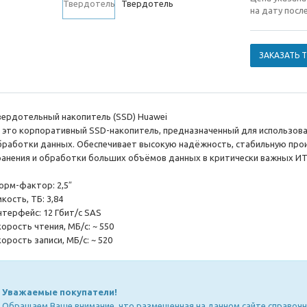
на дату посл
ЗАКАЗАТЬ 
вердотельный накопитель (SSD) Huawei
 это корпоративный SSD-накопитель, предназначенный для использован
бработки данных. Обеспечивает высокую надёжность, стабильную про
ранения и обработки больших объёмов данных в критически важных И
орм-фактор: 2,5″
мкость, ТБ: 3,84
нтерфейс: 12 Гбит/с SAS
корость чтения, МБ/с: ~ 550
корость записи, МБ/с: ~ 520
Уважаемые покупатели!
Обращаем Ваше внимание, что размещенная на данном сайте справочн