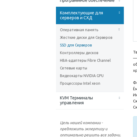
Программное обеспечение
Комплектующие для
серверов и СХД
Оперативная память
Жесткие диски для Серверов
SSD для Серверов
Т
Контроллеры дисков
—
HBA-адаптеры Fibre Channel
о
Сетевые карты
х
Видеокарты NVIDIA GPU
Ф
Процессоры Intel xeon
Ё
И
KVM Терминалы
С
управления
С
Цель нашей компании -
предложить экпертизу и
оптимально решить все задачи.