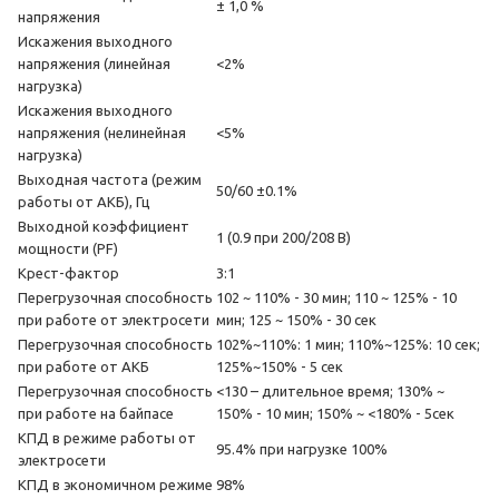
± 1,0 %
напряжения
Искажения выходного
напряжения (линейная
<2%
нагрузка)
Искажения выходного
напряжения (нелинейная
<5%
нагрузка)
Выходная частота (режим
50/60 ±0.1%
работы от АКБ), Гц
Выходной коэффициент
1 (0.9 при 200/208 В)
мощности (PF)
Крест-фактор
3:1
Перегрузочная способность
102 ~ 110% - 30 мин; 110 ~ 125% - 10
при работе от электросети
мин; 125 ~ 150% - 30 сек
Перегрузочная способность
102%~110%: 1 мин; 110%~125%: 10 сек;
при работе от АКБ
125%~150% - 5 сек
Перегрузочная способность
<130 – длительное время; 130% ~
при работе на байпасе
150% - 10 мин; 150% ~ <180% - 5сек
КПД в режиме работы от
95.4% при нагрузке 100%
электросети
КПД в экономичном режиме
98%