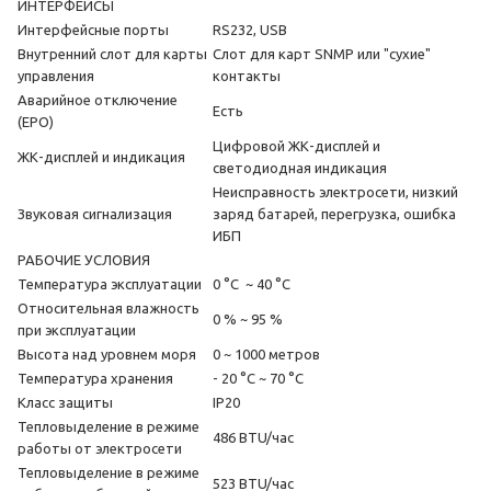
ИНТЕРФЕЙСЫ
Интерфейсные порты
RS232, USB
Внутренний слот для карты
Слот для карт SNMP или "сухие"
управления
контакты
Аварийное отключение
Есть
(EPO)
Цифровой ЖК-дисплей и
ЖК-дисплей и индикация
светодиодная индикация
Неисправность электросети, низкий
Звуковая сигнализация
заряд батарей, перегрузка, ошибка
ИБП
РАБОЧИЕ УСЛОВИЯ
Температура эксплуатации
0 °С ~ 40 °С
Относительная влажность
0 % ~ 95 %
при эксплуатации
Высота над уровнем моря
0 ~ 1000 метров
Температура хранения
- 20 °С ~ 70 °С
Класс защиты
IP20
Тепловыделение в режиме
486 BTU/час
работы от электросети
Тепловыделение в режиме
523 BTU/час