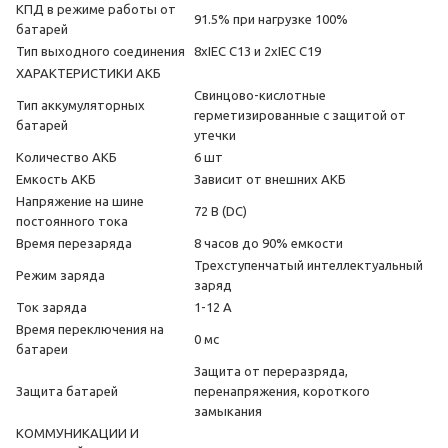
КПД в режиме работы от
91.5% при нагрузке 100%
батарей
Тип выходного соединения
8xIEC C13 и 2xIEC C19
ХАРАКТЕРИСТИКИ АКБ
Свинцово-кислотные
Тип аккумуляторных
герметизированные с защитой от
батарей
утечки
Количество АКБ
6 шт
Емкость АКБ
Зависит от внешних АКБ
Напряжение на шине
72 В (DC)
постоянного тока
Время перезаряда
8 часов до 90% емкости
Трехступенчатый интеллектуальный
Режим заряда
заряд
Ток заряда
1-12 А
Время переключения на
0 мс
батареи
Защита от переразряда,
Защита батарей
перенапряжения, короткого
замыкания
КОММУНИКАЦИИ И